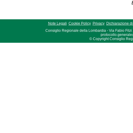
Note Legali
Cookie Policy
Privacy
Dichiarazione di 
Consiglio Regionale della Lombardia - Via Fabio Filzi
protocollo.generale
© Copyright Consiglio Region