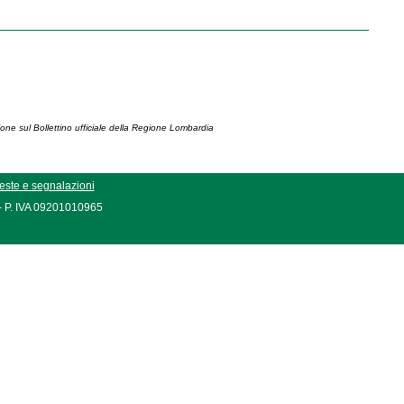
ione sul Bollettino ufficiale della Regione Lombardia
este e segnalazioni
 - P. IVA 09201010965