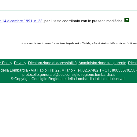
.r. 14 dicembre 1991, n. 33
, per il testo coordinato con le presenti modifiche.
Il presente testo non ha valore legale ed ufficiale, che è dato dalla sola pubblicaz
 Policy
Privacy
Dichiarazione di accessibilità
Amministrazione trasparente
Richi
della Lombardia - Via Fabio Filzi 22, Milano - Tel. 02.67482.1 - C.F. 80053570158
protocollo.generale@pec.consiglio.regione.lombardia.it
© Copyright Consiglio Regionale della Lombardia tutti i diritti riservati.