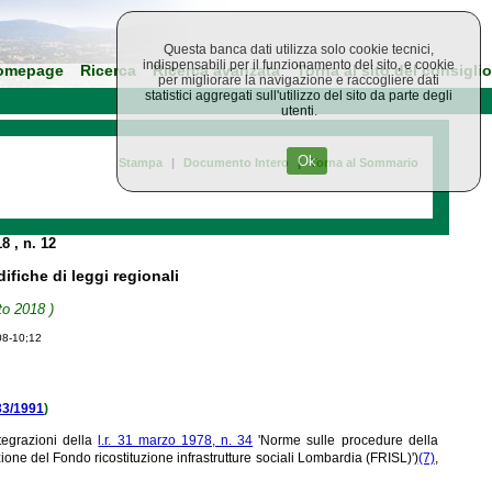
Questa banca dati utilizza solo cookie tecnici,
indispensabili per il funzionamento del sito, e cookie
omepage
Ricerca
Ricerca avanzata
Torna al sito del consiglio
per migliorare la navigazione e raccogliere dati
statistici aggregati sull'utilizzo del sito da parte degli
utenti.
Ok
Stampa
|
Documento Intero
|
Torna al Sommario
18
, n. 12
fiche di leggi regionali
to 2018 )
08-10;12
 33/1991
)
tegrazioni della
l.r. 31 marzo 1978, n. 34
'Norme sulle procedure della
zione del Fondo ricostituzione infrastrutture sociali Lombardia (FRISL)')
(7)
,