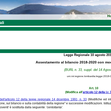
H
ali
Legge Regionale
10 agosto 20
Assestamento al bilancio 2018-2020 con modi
(BURL n. 33, suppl. del 14 Agos
urn:nir:regione.lombardia:legge:2018-
Art. 10
(Modifica all'
articolo 12 della l.r.
ll'articolo 12 della legge regionale 14 dicembre 1991, n. 33
(Modifiche ed in
, sul bilancio e sulla contabilità della regione" e successive modificazioni. Istitu
toventi' è sostituita dalla seguente:
'centottanta'
.