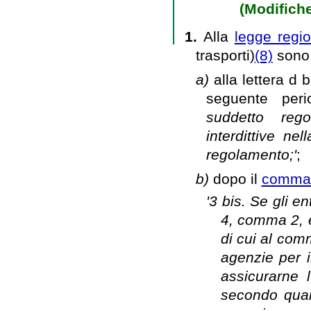
(Modifiche
1.
Alla
legge regio
trasporti)
(8)
sono 
a)
alla lettera d 
seguente per
suddetto rego
interdittive ne
regolamento;'
;
b)
dopo il
comma 3
'3 bis. Se gli ent
4, comma 2, 
di cui al com
agenzie per i
assicurarne l
secondo quant