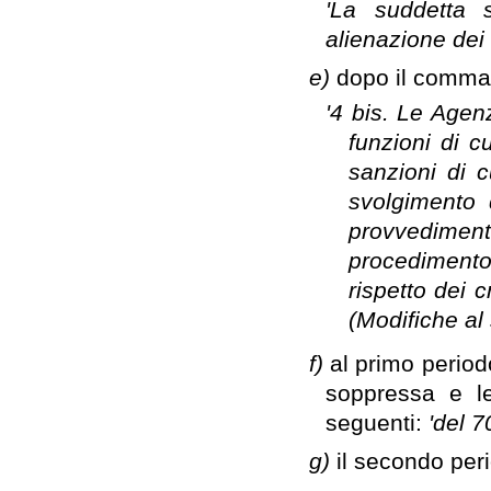
'La suddetta 
alienazione dei
e)
dopo il comma 4
'4 bis. Le Agenz
funzioni di c
sanzioni di c
svolgimento 
provvedimen
procedimento 
rispetto dei c
(Modifiche al 
f)
al primo period
soppressa e le
seguenti:
'del 7
g)
il secondo per