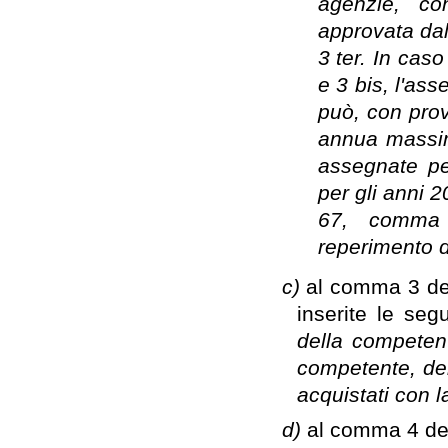
agenzie, co
approvata dal
3 ter. In cas
e 3 bis, l'ass
può, con prov
annua massim
assegnate pe
per gli anni 2
67, comma 
reperimento d
c)
al comma 3 dell
inserite le seg
della competent
competente, del
acquistati con 
d)
al comma 4 dell