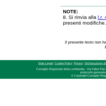
NOTE:
8. Si rinvia alla
l.r.
presenti modifiche
Il presente testo non ha
Note Legali
Cookie Policy
Privacy
Dichiarazione di 
Consiglio Regionale della Lombardia - Via Fabio Filzi
protocollo.generale
© Copyright Consiglio Region