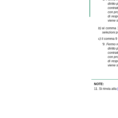
diritto
contrat
con pro
di resp
viene s
b)
al comma 12
selezioni p
c)
il comma 9 d
'9. Fermo r
diritto
contrat
con pro
di resp
viene s
NOTE:
11. Si rinvia alla