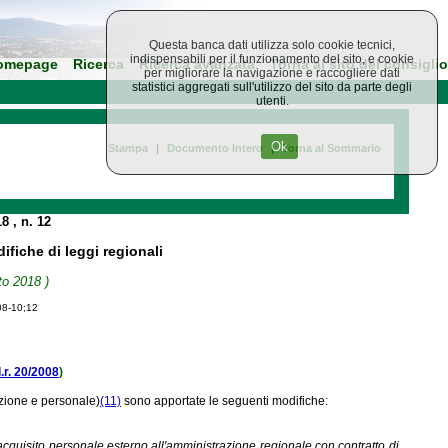
Questa banca dati utilizza solo cookie tecnici,
indispensabili per il funzionamento del sito, e cookie
omepage
Ricerca
Ricerca avanzata
Torna al sito del consiglio
per migliorare la navigazione e raccogliere dati
statistici aggregati sull'utilizzo del sito da parte degli
utenti.
Ok
Stampa
|
Documento Intero
|
Torna al Sommario
18
, n. 12
fiche di leggi regionali
to 2018 )
08-10;12
l.r. 20/2008
)
azione e personale)
(11)
sono apportate le seguenti modifiche:
acquisito personale esterno all'amministrazione regionale con contratto di