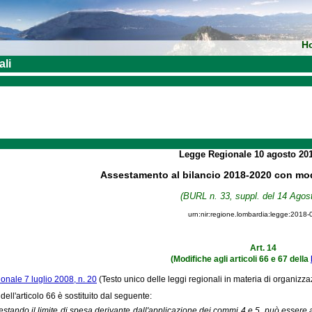
H
ali
Legge Regionale
10 agosto 20
Assestamento al bilancio 2018-2020 con modi
(BURL n. 33, suppl. del 14 Agos
urn:nir:regione.lombardia:legge:2018-
Art. 14
(Modifiche agli articoli 66 e 67 della
onale 7 luglio 2008, n. 20
(Testo unico delle leggi regionali in materia di organizz
dell'articolo 66 è sostituito dal seguente:
estando il limite di spesa derivante dall'applicazione dei commi 4 e 5, può essere 