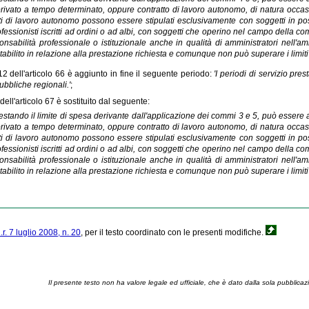
 privato a tempo determinato, oppure contratto di lavoro autonomo, di natura occa
ti di lavoro autonomo possono essere stipulati esclusivamente con soggetti in po
fessionisti iscritti ad ordini o ad albi, con soggetti che operino nel campo della 
onsabilità professionale o istituzionale anche in qualità di amministratori nell'amb
tabilito in relazione alla prestazione richiesta e comunque non può superare i limiti e
 dell'articolo 66 è aggiunto in fine il seguente periodo:
'I periodi di servizio pre
ubbliche regionali.'
;
ell'articolo 67 è sostituito dal seguente:
estando il limite di spesa derivante dall'applicazione dei commi 3 e 5, può essere 
 privato a tempo determinato, oppure contratto di lavoro autonomo, di natura occa
ti di lavoro autonomo possono essere stipulati esclusivamente con soggetti in po
fessionisti iscritti ad ordini o ad albi, con soggetti che operino nel campo della 
onsabilità professionale o istituzionale anche in qualità di amministratori nell'amb
tabilito in relazione alla prestazione richiesta e comunque non può superare i limiti e
l.r. 7 luglio 2008, n. 20
, per il testo coordinato con le presenti modifiche.
Il presente testo non ha valore legale ed ufficiale, che è dato dalla sola pubblicaz