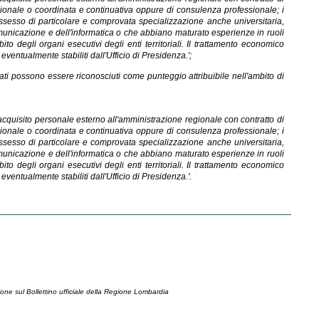
sionale o coordinata e continuativa oppure di consulenza professionale; i
ssesso di particolare e comprovata specializzazione anche universitaria,
comunicazione e dell'informatica o che abbiano maturato esperienze in ruoli
ito degli organi esecutivi degli enti territoriali. Il trattamento economico
ventualmente stabiliti dall'Ufficio di Presidenza.';
stati possono essere riconosciuti come punteggio attribuibile nell'ambito di
acquisito personale esterno all'amministrazione regionale con contratto di
sionale o coordinata e continuativa oppure di consulenza professionale; i
ssesso di particolare e comprovata specializzazione anche universitaria,
comunicazione e dell'informatica o che abbiano maturato esperienze in ruoli
ito degli organi esecutivi degli enti territoriali. Il trattamento economico
ventualmente stabiliti dall'Ufficio di Presidenza.'.
ione sul Bollettino ufficiale della Regione Lombardia