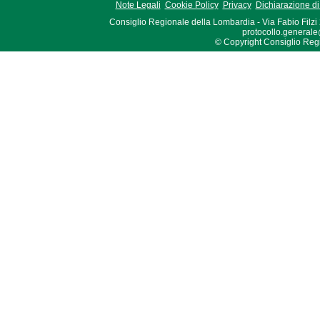
Note Legali
Cookie Policy
Privacy
Dichiarazione di 
Consiglio Regionale della Lombardia - Via Fabio Filzi
protocollo.generale
© Copyright Consiglio Region