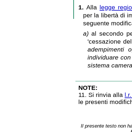
1.
Alla
legge regi
per la libertà di 
seguente modific
a)
al secondo pe
'cessazione dell
adempimenti og
individuare con 
sistema cameral
NOTE:
11. Si rinvia alla
l.
le presenti modifi
Il presente testo non ha