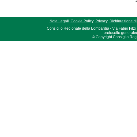
Note Legali
Cookie Policy
Privacy
Dichiarazione di 
Consiglio Regionale della Lombardia - Via Fabio Filzi
protocollo.generale
© Copyright Consiglio Region