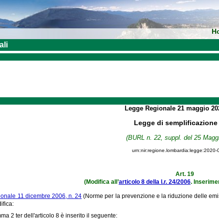
H
ali
Legge Regionale
21 maggio 2
Legge di semplificazione
(BURL n. 22, suppl. del 25 Magg
urn:nir:regione.lombardia:legge:2020-
Art. 19
(Modifica all’
articolo 8 della l.r. 24/2006
. Inserim
ionale 11 dicembre 2006, n. 24
(Norme per la prevenzione e la riduzione delle emiss
fica:
a 2 ter dell'articolo 8 è inserito il seguente: