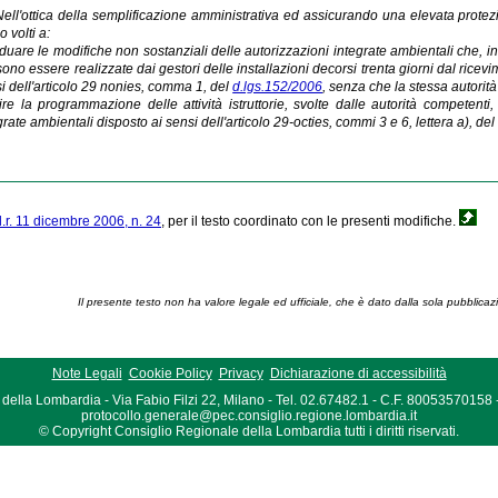
Nell'ottica della semplificazione amministrativa ed assicurando una elevata protezi
o volti a:
iduare le modifiche non sostanziali delle autorizzazioni integrate ambientali che, in
ono essere realizzate dai gestori delle installazioni decorsi trenta giorni dal ricev
i dell'articolo 29 nonies, comma 1, del
d.lgs.152/2006
, senza che la stessa autorità
rire la programmazione delle attività istruttorie, svolte dalle autorità competen
grate ambientali disposto ai sensi dell'articolo 29-octies, commi 3 e 6, lettera a), de
l.r. 11 dicembre 2006, n. 24
, per il testo coordinato con le presenti modifiche.
Il presente testo non ha valore legale ed ufficiale, che è dato dalla sola pubblicaz
Note Legali
Cookie Policy
Privacy
Dichiarazione di accessibilità
della Lombardia - Via Fabio Filzi 22, Milano - Tel. 02.67482.1 - C.F. 80053570158
protocollo.generale@pec.consiglio.regione.lombardia.it
© Copyright Consiglio Regionale della Lombardia tutti i diritti riservati.