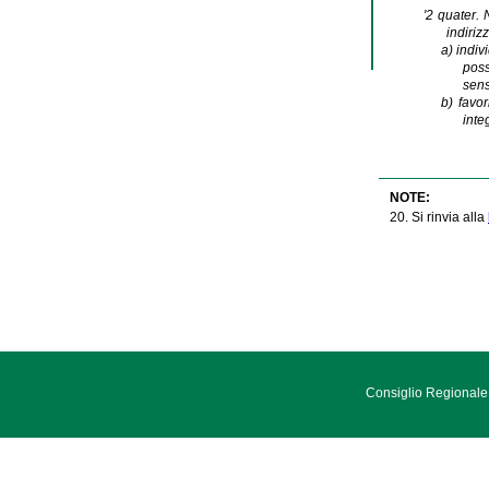
'2 quater. 
indirizz
a)
indiv
poss
sens
b)
favo
inte
NOTE:
20. Si rinvia alla
Consiglio Regionale 