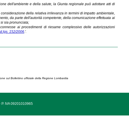
one dell'ambiente e della salute, la Giunta regionale può adottare atti di
 considerazione della relativa irrilevanza in termini di impatto ambientale,
imento, da parte dell'autorità competente, della comunicazione effettuata ai
 si sia pronunciata;
ti, connesse ai procedimenti di riesame complessivo delle autorizzazioni
l
d.lgs. 152/2006
.'.
ione sul Bollettino ufficiale della Regione Lombardia
 - P. IVA 09201010965