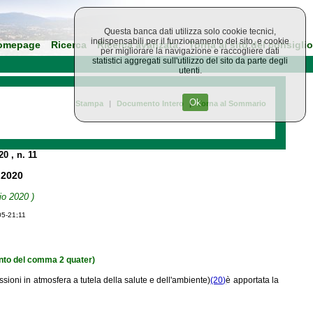
Questa banca dati utilizza solo cookie tecnici,
indispensabili per il funzionamento del sito, e cookie
omepage
Ricerca
Ricerca avanzata
Torna al sito del consiglio
per migliorare la navigazione e raccogliere dati
statistici aggregati sull'utilizzo del sito da parte degli
utenti.
Ok
Stampa
|
Documento Intero
|
Torna al Sommario
020
, n. 11
 2020
io 2020 )
05-21;11
ento del comma 2 quater)
ioni in atmosfera a tutela della salute e dell'ambiente)
(20)
è apportata la