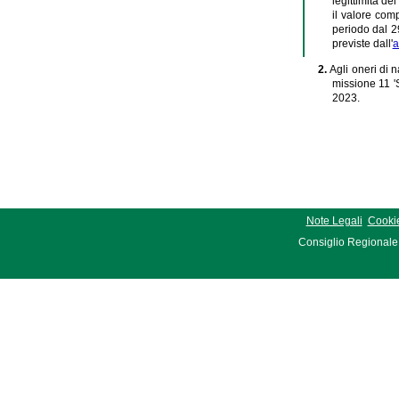
legittimità d
il valore com
periodo dal 2
previste dall'
a
2.
Agli oneri di 
missione 11 'S
2023.
Note Legali
Cookie
Consiglio Regionale 