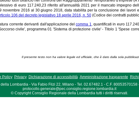
el debito fuori bilancio nei confronti del Raggruppamento Temporaneo d'Imprese (RTI)
plessivo di euro 117.240,23 riferito all'annualità 2021 per il mancato impegno dell
9 novembre 2016 al 30 giugno 2018, data stabilita per la conclusione dei lavori e 
rticolo 106 del decreto legislativo 18 aprile 2016, n. 50
(Codice dei contratti pubblic
natura corrente derivanti dall'applicazione del
comma 1
, quantificati in euro 117.240
occorso civile', programma 01 'Sistema di protezione civile' - Titolo 1 'Spese corre
Il presente testo non ha valore legale ed ufficiale, che è dato dalla sola pubblicaz
 Policy
Privacy
Dichiarazione di accessibilità
Amministrazione trasparente
Richi
della Lombardia - Via Fabio Filzi 22, Milano - Tel. 02.67482.1 - C.F. 80053570158
protocollo.generale@pec.consiglio.regione.lombardia.it
© Copyright Consiglio Regionale della Lombardia tutti i diritti riservati.