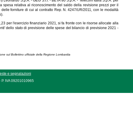
 Leonardo S.p.A. - GEG S.r.l. - BETA 80 S.p.A. - Telecom Italia S.p.A. per
a spesa relativa al riconoscimento del saldo della revisione prezzi per il
delle forniture di cui al contratto Rep. N. 4247/UR/2011, con le modalità
i).
,23 per l'esercizio finanziario 2021, si fa fronte con le risorse allocate alla
nti' dello stato di previsione delle spese del bilancio di previsione 2021 -
ione sul Bollettino ufficiale della Regione Lombardia
este e segnalazioni
 - P. IVA 09201010965