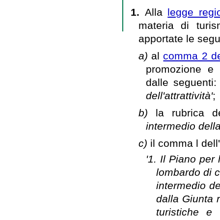
1.
Alla
legge regi
materia di turis
apportate le segu
a)
al
comma 2 del
promozione e at
dalle seguenti
dell'attrattività'
;
b)
la rubrica de
intermedio della 
c)
il comma l dell
'1. Il Piano per 
lombardo di cu
intermedio del
dalla Giunta r
turistiche e 