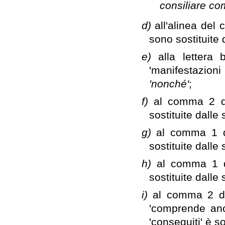
consiliare co
d)
all'alinea del
sono sostituite 
e)
alla lettera
'manifestazioni
'nonché'
;
f)
al comma 2 de
sostituite dalle
g)
al comma 1 de
sostituite dalle
h)
al comma 1 de
sostituite dalle
i)
al comma 2 de
'comprende anc
'conseguiti' è s