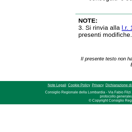
NOTE:
3. Si rinvia alla
l.r
presenti modifiche
Il presente testo non ha
Note Legali
Cookie Policy
Privacy
Dichiarazione di 
Consiglio Regionale della Lombardia - Via Fabio Filzi
protocollo.generale
© Copyright Consiglio Region