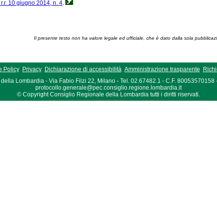
r.r. 10 giugno 2014, n. 4
.
Il presente testo non ha valore legale ed ufficiale, che è dato dalla sola pubblicaz
 Policy
Privacy
Dichiarazione di accessibilità
Amministrazione trasparente
Richi
della Lombardia - Via Fabio Filzi 22, Milano - Tel. 02.67482.1 - C.F. 80053570158
protocollo.generale@pec.consiglio.regione.lombardia.it
© Copyright Consiglio Regionale della Lombardia tutti i diritti riservati.