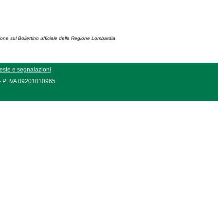
ione sul Bollettino ufficiale della Regione Lombardia
este e segnalazioni
 - P. IVA 09201010965