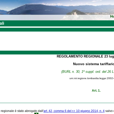
H
ali
REGOLAMENTO REGIONALE
23 lu
Nuovo sistema tariffari
(BURL n. 30, 1º suppl. ord. del 26 L
urn:nir:regione.lombardia:legge:2002
Art. 1.
 regionale è stato abrogato dall'
art. 42, comma 6 del r.r. 10 giugno 2014, n. 4
salvo q