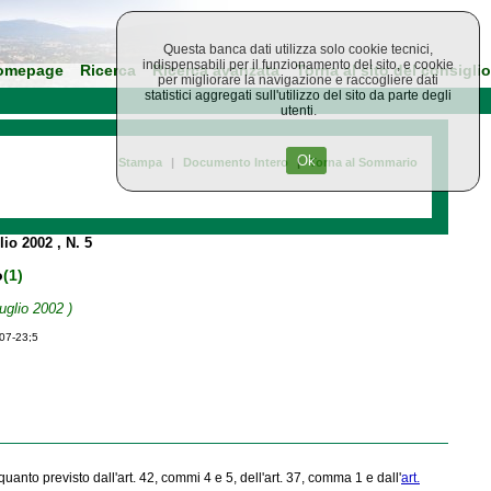
Questa banca dati utilizza solo cookie tecnici,
indispensabili per il funzionamento del sito, e cookie
omepage
Ricerca
Ricerca avanzata
Torna al sito del consiglio
per migliorare la navigazione e raccogliere dati
statistici aggregati sull'utilizzo del sito da parte degli
utenti.
Ok
Stampa
|
Documento Intero
|
Torna al Sommario
glio 2002
, N. 5
o
(1)
uglio 2002 )
-07-23;5
uanto previsto dall'art. 42, commi 4 e 5, dell'art. 37, comma 1 e dall'
art.