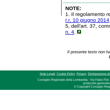
NOTE:
1. Il regolamento r
r.r. 10 giugno 2014,
5, dell'art. 37, com
n. 4
.
Il presente testo non ha
Note Legali
Cookie Policy
Privacy
Dichiarazione di 
Consiglio Regionale della Lombardia - Via Fabio Filzi
protocollo.generale
© Copyright Consiglio Region