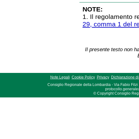
NOTE:
1. Il regolamento r
29, comma 1 del re
Il presente testo non ha
Note Legali
Cookie Policy
Privacy
Dichiarazione di 
Consiglio Regionale della Lombardia - Via Fabio Filzi
protocollo.generale
© Copyright Consiglio Region