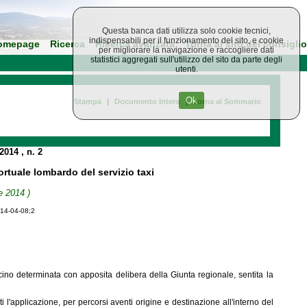
Questa banca dati utilizza solo cookie tecnici,
indispensabili per il funzionamento del sito, e cookie
omepage
Ricerca
Ricerca avanzata
Torna al sito del consiglio
per migliorare la navigazione e raccogliere dati
statistici aggregati sull'utilizzo del sito da parte degli
utenti.
Ok
Stampa
|
Documento Intero
|
Torna al Sommario
 2014
, n. 2
rtuale lombardo del servizio taxi
e 2014 )
014-04-08;2
acino determinata con apposita delibera della Giunta regionale, sentita la
i l'applicazione, per percorsi aventi origine e destinazione all'interno del