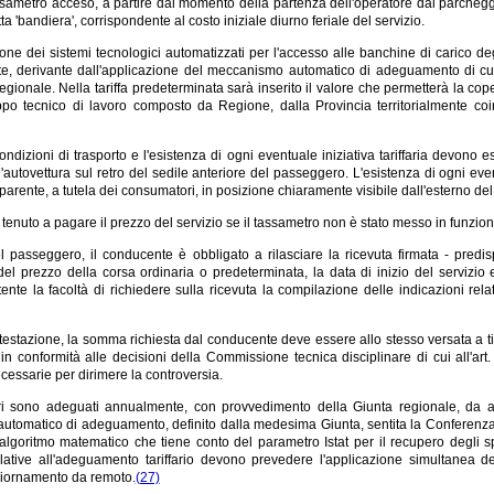
ssametro acceso, a partire dal momento della partenza dell'operatore dal parcheggi
ta 'bandiera', corrispondente al costo iniziale diurno feriale del servizio.
tione dei sistemi tecnologici automatizzati per l'accesso alle banchine di carico degl
e, derivante dall'applicazione del meccanismo automatico di adeguamento di cui a
egionale. Nella tariffa predeterminata sarà inserito il valore che permetterà la cope
ppo tecnico di lavoro composto da Regione, dalla Provincia territorialmente c
 condizioni di trasporto e l'esistenza di ogni eventuale iniziativa tariffaria devono
ll'autovettura sul retro del sedile anteriore del passeggero. L'esistenza di ogni ev
sparente, a tutela dei consumatori, in posizione chiaramente visibile dall'esterno del
 tenuto a pagare il prezzo del servizio se il tassametro non è stato messo in funzion
el passeggero, il conducente è obbligato a rilasciare la ricevuta firmata - pred
 del prezzo della corsa ordinaria o predeterminata, la data di inizio del servizio
utente la facoltà di richiedere sulla ricevuta la compilazione delle indicazioni relati
testazione, la somma richiesta dal conducente deve essere allo stesso versata a tit
n conformità alle decisioni della Commissione tecnica disciplinare di cui all'art.
cessarie per dirimere la controversia.
iffari sono adeguati annualmente, con provvedimento della Giunta regionale, da a
tomatico di adeguamento, definito dalla medesima Giunta, sentita la Conferenza di cu
lgoritmo matematico che tiene conto del parametro Istat per il recupero degli speci
elative all'adeguamento tariffario devono prevedere l'applicazione simultanea de
iornamento da remoto.
(27)