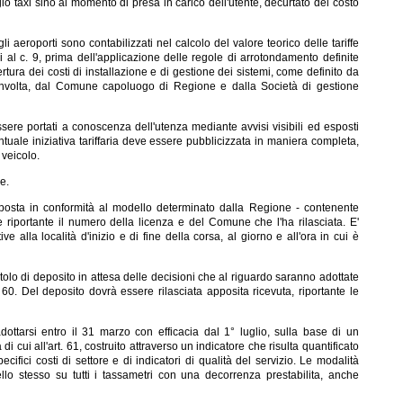
o taxi sino al momento di presa in carico dell'utente, decurtato del costo
i aeroporti sono contabilizzati nel calcolo del valore teorico delle tariffe
l c. 9, prima dell'applicazione delle regole di arrotondamento definite
rtura dei costi di installazione e di gestione dei sistemi, come definito da
oinvolta, dal Comune capoluogo di Regione e dalla Società di gestione
 essere portati a conoscenza dell'utenza mediante avvisi visibili ed esposti
entuale iniziativa tariffaria deve essere pubblicizzata in maniera completa,
 veicolo.
e.
isposta in conformità al modello determinato dalla Regione - contenente
 e riportante il numero della licenza e del Comune che l'ha rilasciata. E'
ve alla località d'inizio e di fine della corsa, al giorno e all'ora in cui è
olo di deposito in attesa delle decisioni che al riguardo saranno adottate
 60. Del deposito dovrà essere rilasciata apposita ricevuta, riportante le
dottarsi entro il 31 marzo con efficacia dal 1° luglio, sulla base di un
i all'art. 61, costruito attraverso un indicatore che risulta quantificato
fici costi di settore e di indicatori di qualità del servizio. Le modalità
llo stesso su tutti i tassametri con una decorrenza prestabilita, anche