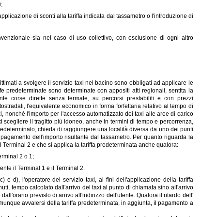
i;
applicazione di sconti alla tariffa indicata dal tassametro o l'introduzione di
enzionale sia nel caso di uso collettivo, con esclusione di ogni altro
ittimati a svolgere il servizio taxi nel bacino sono obbligati ad applicare le
iffe predeterminate sono determinate con appositi atti regionali, sentita la
nte corse dirette senza fermate, su percorsi prestabiliti e con prezzi
stradali, l'equivalente economico in forma forfettaria relativo al tempo di
i, nonché l'importo per l'accesso automatizzato dei taxi alle aree di carico
axi scegliere il tragitto più idoneo, anche in termini di tempo e percorrenza,
 predeterminato, chieda di raggiungere una località diversa da uno dei punti
 il pagamento dell'importo risultante dal tassametro. Per quanto riguarda la
l Terminal 2 e che si applica la tariffa predeterminata anche qualora:
erminal 2 o 1;
nte il Terminal 1 e il Terminal 2.
 e d), l'operatore del servizio taxi, ai fini dell'applicazione della tariffa
i, tempo calcolato dall'arrivo del taxi al punto di chiamata sino all'arrivo
all'orario previsto di arrivo all'indirizzo dell'utente. Qualora il ritardo dell'
comunque avvalersi della tariffa predeterminata, in aggiunta, il pagamento a