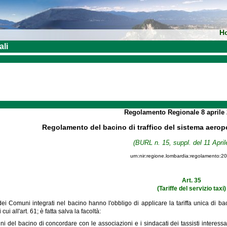
H
ali
Regolamento Regionale
8 aprile
Regolamento del bacino di traffico del sistema aeropo
(BURL n. 15, suppl. del 11 April
urn:nir:regione.lombardia:regolamento:2
Art. 35
(Tariffe del servizio taxi)
dei Comuni integrati nel bacino hanno l'obbligo di applicare la tariffa unica di b
ui all'art. 61; è fatta salva la facoltà:
i del bacino di concordare con le associazioni e i sindacati dei tassisti interessat