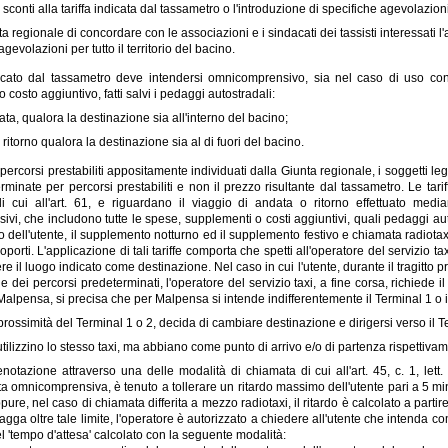
sconti alla tariffa indicata dal tassametro o l'introduzione di specifiche agevolazion
a regionale di concordare con le associazioni e i sindacati dei tassisti interessati l'
agevolazioni per tutto il territorio del bacino.
icato dal tassametro deve intendersi omnicomprensivo, sia nel caso di uso conv
costo aggiuntivo, fatti salvi i pedaggi autostradali:
ata, qualora la destinazione sia all'interno del bacino;
 ritorno qualora la destinazione sia al di fuori del bacino.
percorsi prestabiliti appositamente individuati dalla Giunta regionale, i soggetti leg
erminate per percorsi prestabiliti e non il prezzo risultante dal tassametro. Le tar
 cui all'art. 61, e riguardano il viaggio di andata o ritorno effettuato media
i, che includono tutte le spese, supplementi o costi aggiuntivi, quali pedaggi auto
o dell'utente, il supplemento notturno ed il supplemento festivo e chiamata radiotax
oporti. L'applicazione di tali tariffe comporta che spetti all'operatore del servizio t
e il luogo indicato come destinazione. Nel caso in cui l'utente, durante il tragitto
e dei percorsi predeterminati, l'operatore del servizio taxi, a fine corsa, richiede
Malpensa, si precisa che per Malpensa si intende indifferentemente il Terminal 1 o i
n prossimità del Terminal 1 o 2, decida di cambiare destinazione e dirigersi verso il T
utilizzino lo stesso taxi, ma abbiano come punto di arrivo e/o di partenza rispettivame
notazione attraverso una delle modalità di chiamata di cui all'art. 45, c. 1, lett. c)
 omnicomprensiva, è tenuto a tollerare un ritardo massimo dell'utente pari a 5 minut
pure, nel caso di chiamata differita a mezzo radiotaxi, il ritardo è calcolato a partire d
ragga oltre tale limite, l'operatore è autorizzato a chiedere all'utente che intenda 
l 'tempo d'attesa' calcolato con la seguente modalità: