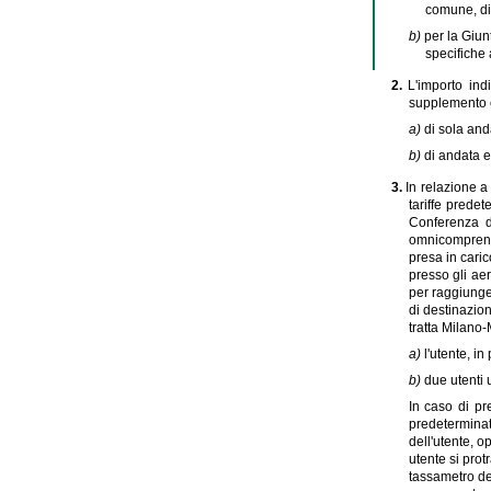
comune, di 
b)
per la Giunt
specifiche 
2.
L'importo ind
supplemento o 
a)
di sola and
b)
di andata e
3.
In relazione a 
tariffe predet
Conferenza di
omnicomprensiv
presa in caric
presso gli aer
per raggiunger
di destinazion
tratta Milano-
a)
l'utente, i
b)
due utenti 
In caso di pre
predeterminata
dell'utente, op
utente si prot
tassametro de