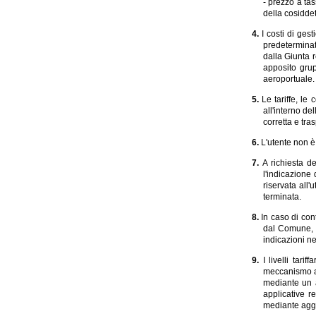
- prezzo a ta
della cosiddet
4.
I costi di ges
predeterminat
dalla Giunta r
apposito gru
aeroportuale.
5.
Le tariffe, le
all'interno de
corretta e tra
6.
L'utente non è
7.
A richiesta d
l'indicazione
riservata all'
terminata.
8.
In caso di con
dal Comune, i
indicazioni ne
9.
I livelli tar
meccanismo au
mediante un a
applicative r
mediante agg