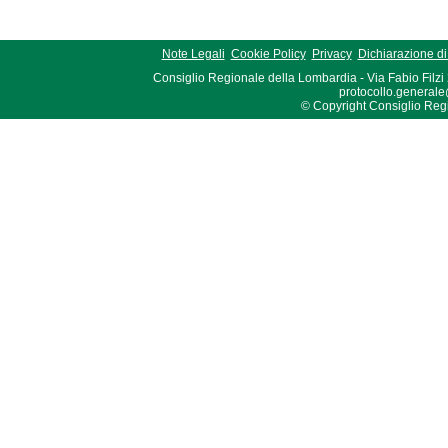
Note Legali
Cookie Policy
Privacy
Dichiarazione di 
Consiglio Regionale della Lombardia - Via Fabio Filzi
protocollo.generale
© Copyright Consiglio Region