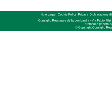
Note Legali
Cookie Policy
Privacy
Dichiarazione di 
Consiglio Regionale della Lombardia - Via Fabio Filzi
protocollo.generale
© Copyright Consiglio Region