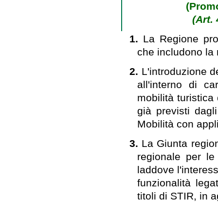
(Promo
(Art.
1.
La Regione prom
che includono la m
2.
L'introduzione de
all'interno di c
mobilità turistica 
già previsti dagl
Mobilità con appl
3.
La Giunta region
regionale per le 
laddove l'interess
funzionalità lega
titoli di STIR, in 