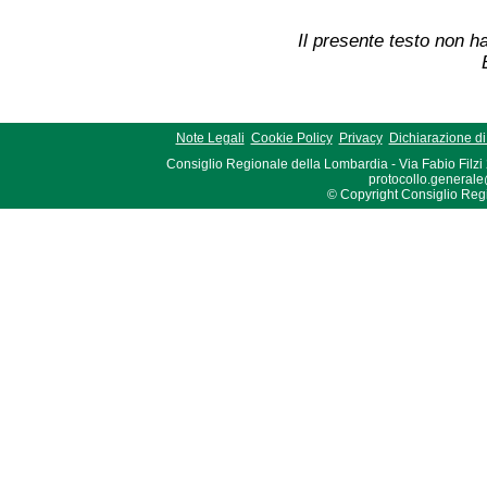
Il presente testo non ha
Note Legali
Cookie Policy
Privacy
Dichiarazione di 
Consiglio Regionale della Lombardia - Via Fabio Filzi
protocollo.generale
© Copyright Consiglio Region