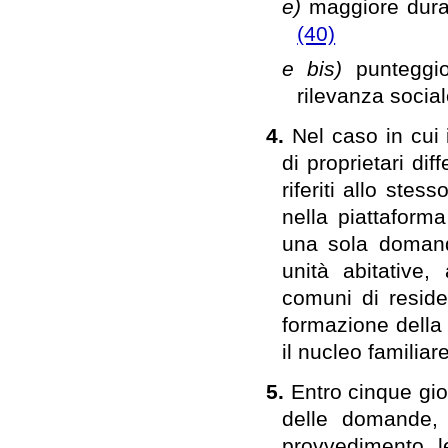
e)
maggiore durat
(40)
e bis)
punteggio
rilevanza social
4.
Nel caso in cui 
di proprietari di
riferiti allo stes
nella piattaforma
una sola domanda
unità abitative,
comuni di residen
formazione della 
il nucleo familia
5.
Entro cinque gio
delle domande,
provvedimento, l