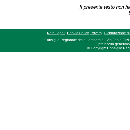
Il presente testo non ha
Note Legali
Cookie Policy
Privacy
Dichiarazione di 
Consiglio Regionale della Lombardia - Via Fabio Filzi
protocollo.generale
© Copyright Consiglio Region