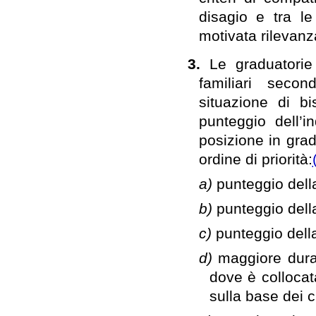
disagio e tra le
motivata rilevanza
3.
Le graduatori
familiari secon
situazione di b
punteggio dell’i
posizione in grad
ordine di priorità:
a)
punteggio della
b)
punteggio della
c)
punteggio dell
d)
maggiore durat
dove è collocat
sulla base dei cr