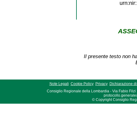
urn:ni
ASSE
Il presente testo non ha
Note Legali
Cookie Policy
Privacy
Dichiarazione di 
Consiglio Regionale della Lombardia - Via Fabio Filzi
protocollo.generale
© Copyright Consiglio Region