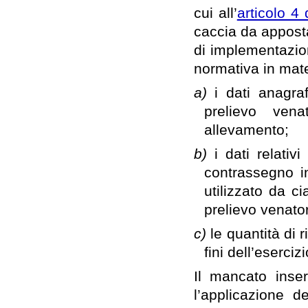
cui all’
articolo 4
caccia da apposta
di implementazion
normativa in mate
a)
i dati anagraf
prelievo vena
allevamento;
b)
i dati relativ
contrassegno i
utilizzato da ci
prelievo venator
c)
le quantità di r
fini dell’eserciz
Il mancato inse
l’applicazione de