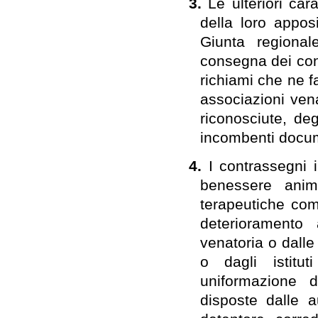
3.
Le ulteriori car
della loro appo
Giunta regional
consegna dei cont
richiami che ne f
associazioni vena
riconosciute, degl
incombenti docume
4.
I contrassegni 
benessere anim
terapeutiche com
deterioramento 
venatoria o dalle
o dagli istitut
uniformazione d
disposte dalle a