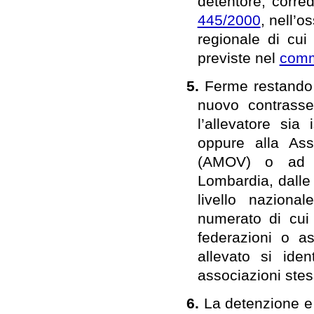
detentore, corred
445/2000
, nell’
regionale di cui
previste nel
com
5.
Ferme restando 
nuovo contrasse
l’allevatore sia 
oppure alla Ass
(AMOV) o ad al
Lombardia, dalle
livello naziona
numerato di cu
federazioni o a
allevato si ide
associazioni ste
6.
La detenzione e 