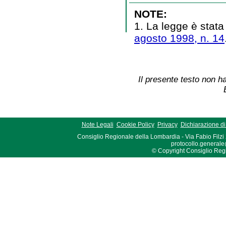
NOTE:
1. La legge è stata
agosto 1998, n. 14
Il presente testo non ha
Note Legali
Cookie Policy
Privacy
Dichiarazione di 
Consiglio Regionale della Lombardia - Via Fabio Filzi
protocollo.generale
© Copyright Consiglio Region