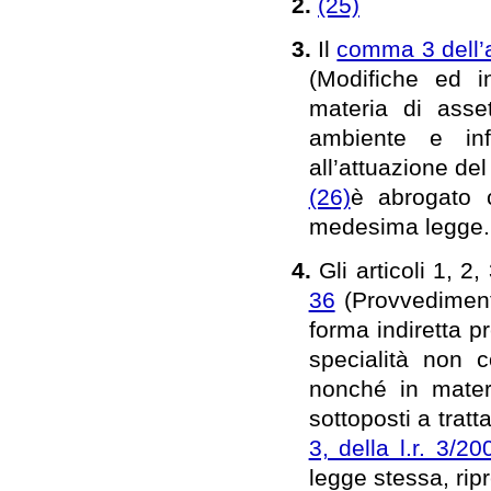
2.
(25)
3.
Il
comma 3 dell’a
(Modifiche ed in
materia di asset
ambiente e infr
all’attuazione de
(26)
è abrogato c
medesima legge.
4.
Gli articoli 1, 2
36
(Provvedimenti
forma indiretta 
specialità non c
nonché in materi
sottoposti a tratta
3, della l.r. 3/20
legge stessa, rip