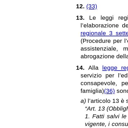
12.
(33)
13.
Le leggi reg
l’elaborazione d
regionale 3 set
(Procedure per l’
assistenziale, 
abrogazione del
14.
Alla
legge re
servizio per l’e
consapevole, per
famiglia)
(36)
sono
a)
l’articolo 13 è
“Art. 13 (Obblig
1. Fatti salvi l
vigente, i consul