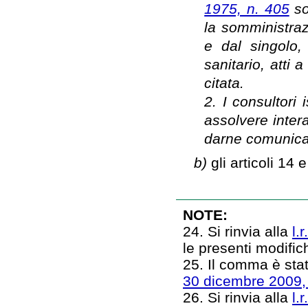
1975, n. 405
so
la somministraz
e dal singolo,
sanitario, atti 
citata.
2. I consultori 
assolvere intera
darne comunicaz
b)
gli articoli 14
NOTE:
24. Si rinvia alla
l.
le presenti modifi
25. Il comma è stat
30 dicembre 2009,
26. Si rinvia alla
l.