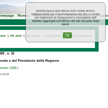
Questa banca dati utilizza solo cookie tecnici,
indispensabili per il funzionamento del sito, e cookie
omepage
Ricerca
Ricerca avanzata
Torna al sito del consiglio
per migliorare la navigazione e raccogliere dati
statistici aggregati sull'utilizzo del sito da parte degli
utenti.
Ok
ario
|
Rif. attivi
|
Rif. passivi
|
Testi previgenti
|
Altre informazioni
008
, n. 32
onale e del Presidente della Regione
icembre 2008 )
12-10;32