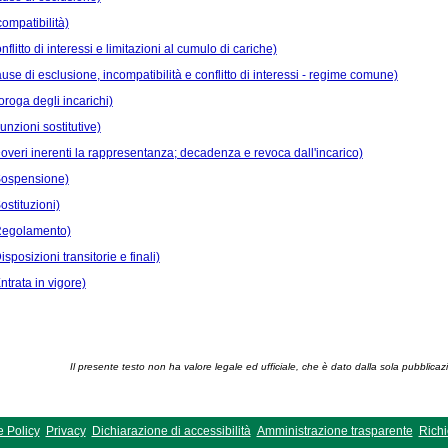
compatibilità)
nflitto di interessi e limitazioni al cumulo di cariche)
ause di esclusione, incompatibilità e conflitto di interessi - regime comune)
oroga degli incarichi)
unzioni sostitutive)
Doveri inerenti la rappresentanza; decadenza e revoca dall'incarico)
(Sospensione)
ostituzioni)
(Regolamento)
isposizioni transitorie e finali)
ntrata in vigore)
Il presente testo non ha valore legale ed ufficiale, che è dato dalla sola pubblicaz
 Policy
Privacy
Dichiarazione di accessibilità
Amministrazione trasparente
Richi