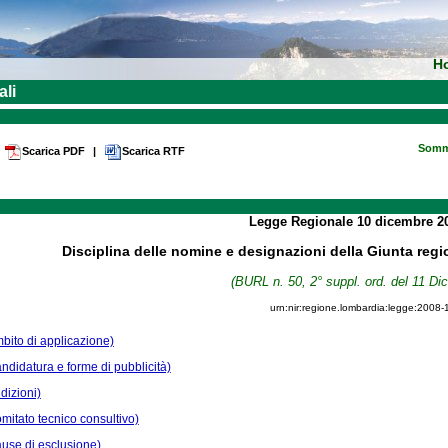
H
ali
Somm
Scarica PDF
|
Scarica RTF
Legge Regionale
10 dicembre 2
Disciplina delle nomine e designazioni della Giunta regi
(BURL n. 50, 2° suppl. ord. del 11 D
urn:nir:regione.lombardia:legge:2008-
mbito di applicazione)
andidatura e forme di pubblicità)
dizioni)
omitato tecnico consultivo)
ause di esclusione)