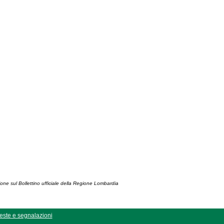
ione sul Bollettino ufficiale della Regione Lombardia
este e segnalazioni