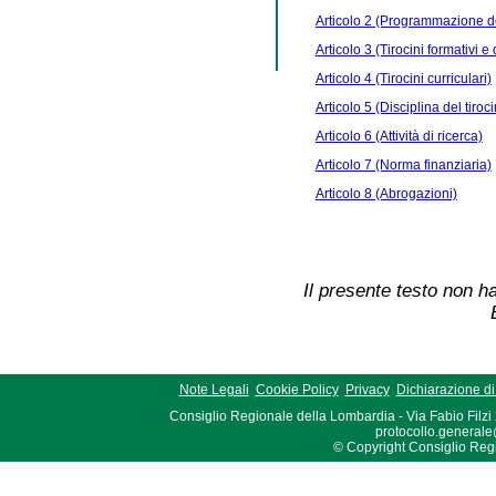
Articolo 2 (Programmazione de
Articolo 3 (Tirocini formativi 
Articolo 4 (Tirocini curriculari)
Articolo 5 (Disciplina del tiroci
Articolo 6 (Attività di ricerca)
Articolo 7 (Norma finanziaria)
Articolo 8 (Abrogazioni)
Il presente testo non ha
Note Legali
Cookie Policy
Privacy
Dichiarazione di 
Consiglio Regionale della Lombardia - Via Fabio Filzi
protocollo.generale
© Copyright Consiglio Region