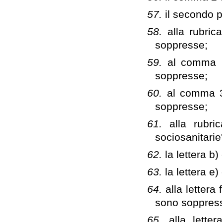
57.
il secondo 
58.
alla rubric
soppresse;
59.
al comma 2 
soppresse;
60.
al comma 3 
soppresse;
61.
alla rubri
sociosanitari
62.
la lettera b
63.
la lettera e
64.
alla lettera
sono soppres
65.
alla lette