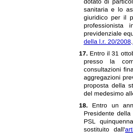
dotato di partico
sanitaria e lo a
giuridico per il 
professionista 
previdenziale equ
della l.r. 20/2008
.
17.
Entro il 31 ott
presso la comm
consultazioni fina
aggregazioni prev
proposta della s
del medesimo all
18.
Entro un anno
Presidente della
PSL quinquennal
sostituito dall'
ar