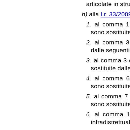
articolate in str
h)
alla
l.r. 33/200
1.
al comma 1 d
sono sostituit
2.
al comma 3 d
dalle seguent
3.
al comma 3 de
sostituite dal
4.
al comma 6 d
sono sostituit
5.
al comma 7 de
sono sostituit
6.
al comma 1 d
infradistrettu