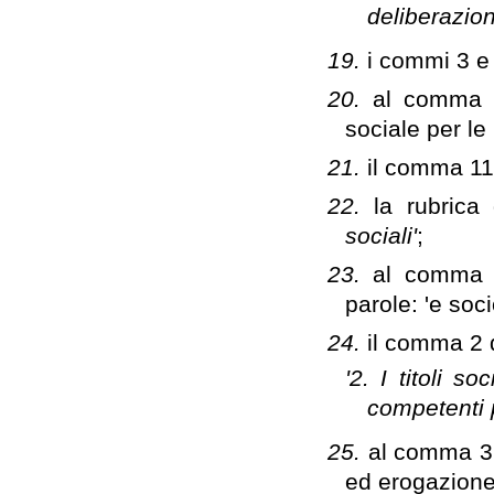
deliberazion
19.
i commi 3 e 
20.
al comma 7
sociale per le
21.
il comma 11 
22.
la rubrica 
sociali'
;
23.
al comma 1 
parole: 'e soc
24.
il comma 2 d
'2. I titoli s
competenti pe
25.
al comma 3 d
ed erogazione 