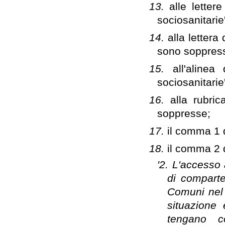
13.
alle letter
sociosanitari
14.
alla lettera
sono soppres
15.
all'aline
sociosanitari
16.
alla rubric
soppresse;
17.
il comma 1 d
18.
il comma 2 d
'2. L'accesso a
di comparte
Comuni nel r
situazione 
tengano co