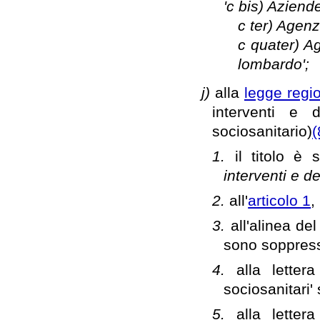
'c bis) Aziende
c ter) Agenz
c quater) A
lombardo';
j)
alla
legge regi
interventi e 
sociosanitario)
(
1.
il titolo è 
interventi e d
2.
all'
articolo 1
,
3.
all'alinea de
sono soppres
4.
alla letter
sociosanitari
5.
alla letter