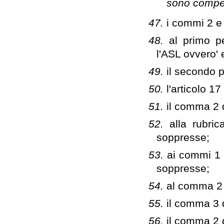
sono compet
47.
i commi 2 e 
48.
al primo pe
l'ASL ovvero' 
49.
il secondo 
50.
l'articolo 1
51.
il comma 2 d
52.
alla rubric
soppresse;
53.
ai commi 1 e
soppresse;
54.
al comma 2 d
55.
il comma 3 d
56.
il comma 2 d