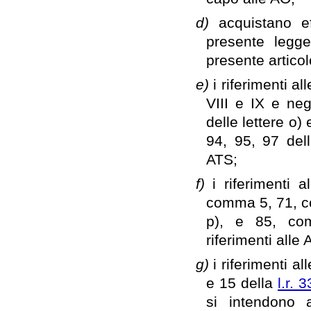
d)
acquistano ef
presente legge
presente articol
e)
i riferimenti al
VIII e IX e ne
delle lettere o)
94, 95, 97 de
ATS;
f)
i riferimenti 
comma 5, 71, c
p), e 85, c
riferimenti alle
g)
i riferimenti al
e 15 della
l.r. 
si intendono a