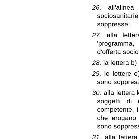
26.
all'aline
sociosanitari
soppresse;
27.
alla lett
'programma, 
d'offerta soci
28.
la lettera b
29.
le lettere 
sono soppres
30.
alla lettera 
soggetti di c
competente, i 
che erogano p
sono soppres
31.
alla letter