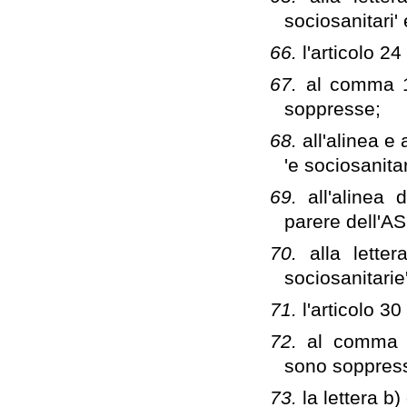
sociosanitari'
66.
l'articolo 2
67.
al comma 1 
soppresse;
68.
all'alinea e 
'e sociosanita
69.
all'alinea
parere dell'A
70.
alla lette
sociosanitari
71.
l'articolo 3
72.
al comma 1 
sono soppres
73.
la lettera b