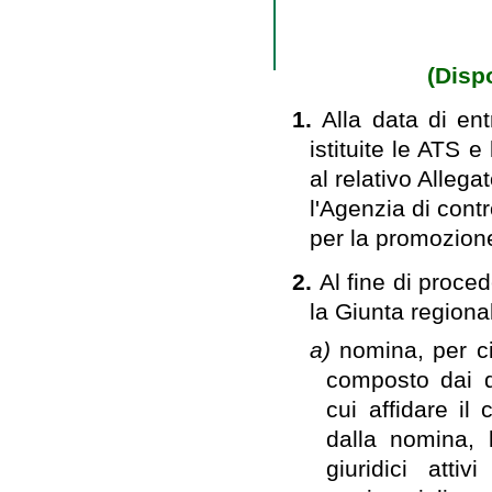
(Dispo
1.
Alla data di en
istituite le ATS e
al relativo Allegat
l'Agenzia di cont
per la promozion
2.
Al fine di proced
la Giunta regiona
a)
nomina, per c
composto dai d
cui affidare il
dalla nomina, l
giuridici atti