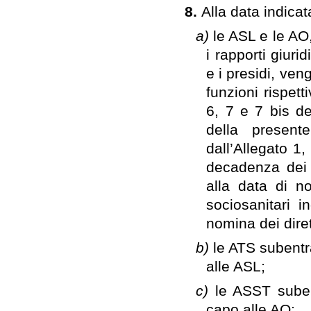
8.
Alla data indicat
a)
le ASL e le AO,
i rapporti giurid
e i presidi, ve
funzioni rispett
6, 7 e 7 bis d
della presen
dall’Allegato 1
decadenza dei d
alla data di no
sociosanitari i
nomina dei dirett
b)
le ATS subentra
alle ASL;
c)
le ASST subent
capo alle AO;