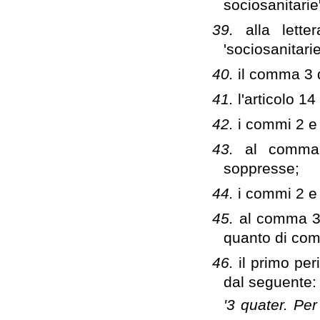
sociosanitari
39.
alla lett
'sociosanitari
40.
il comma 3 d
41.
l'articolo 1
42.
i commi 2 e 
43.
al comma 
soppresse;
44.
i commi 2 e 
45.
al comma 3 d
quanto di com
46.
il primo per
dal seguente:
'3 quater. Per