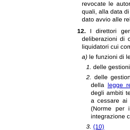
revocate le autor
quali, alla data d
dato avvio alle r
12.
I direttori g
deliberazioni di 
liquidatori cui c
a)
le funzioni di 
1.
delle gestion
2.
delle gestio
della
legge r
degli ambiti te
a cessare ai
(Norme per il
integrazione co
3.
(10)