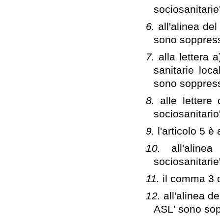
sociosanitari
6.
all'alinea de
sono soppres
7.
alla lettera 
sanitarie loc
sono soppres
8.
alle lettere
sociosanitari
9.
l'articolo 5 è
10.
all'alin
sociosanitari
11.
il comma 3 d
12.
all'alinea de
ASL' sono so