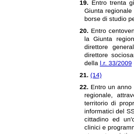
19.
Entro trenta g
Giunta regionale
borse di studio p
20.
Entro centovent
la Giunta region
direttore genera
direttore sociosa
della
l.r. 33/2009
21.
(14)
22.
Entro un anno d
regionale, attrav
territorio di pr
informatici del S
cittadino ed un
clinici e program