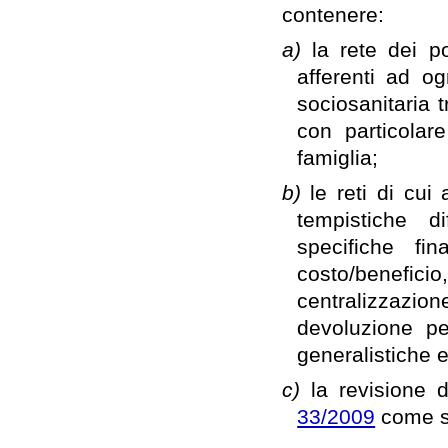
contenere:
a)
la rete dei po
afferenti ad o
sociosanitaria t
con particolare
famiglia;
b)
le reti di cui
tempistiche d
specifiche fin
costo/benefici
centralizzazion
devoluzione per
generalistiche 
c)
la revisione 
33/2009
come so