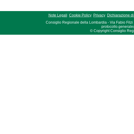
Note Legali
Cookie Policy
Privacy
Dichiarazione di 
Consiglio Regionale della Lombardia - Via Fabio Filzi
protocollo.generale
© Copyright Consiglio Region