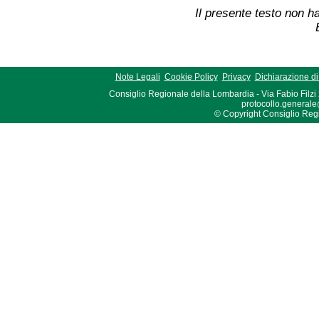
Il presente testo non ha
Note Legali
Cookie Policy
Privacy
Dichiarazione di 
Consiglio Regionale della Lombardia - Via Fabio Filzi
protocollo.generale
© Copyright Consiglio Region