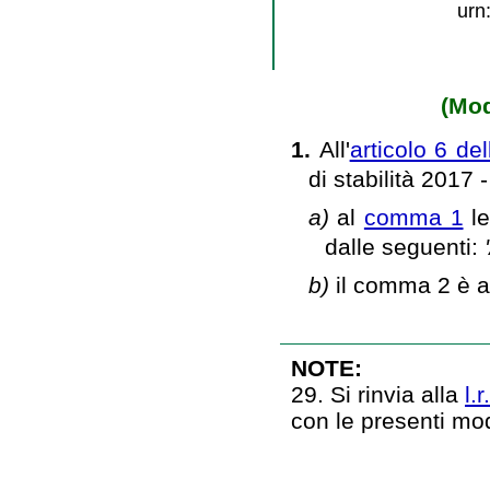
urn
(Mod
1.
All'
articolo 6 de
di stabilità 2017 
a)
al
comma 1
le
dalle seguenti:
b)
il comma 2 è a
NOTE:
29. Si rinvia alla
l.
con le presenti mo