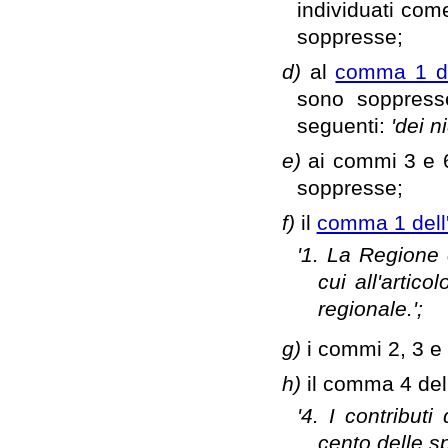
individuati com
soppresse;
d)
al
comma 1 del
sono soppresse
seguenti:
'dei ni
e)
ai commi 3 e 6
soppresse;
f)
il
comma 1 dell'
'1. La Regione 
cui all'artico
regionale.';
g)
i commi 2, 3 e 
h)
il comma 4 dell
'4. I contribut
cento delle sp