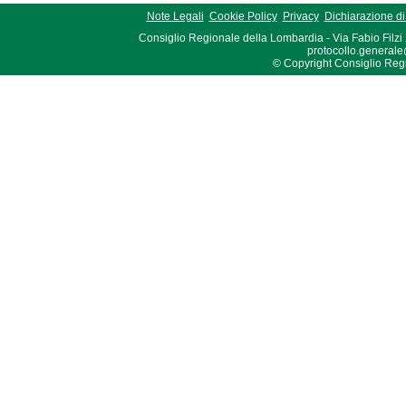
Note Legali
Cookie Policy
Privacy
Dichiarazione di 
Consiglio Regionale della Lombardia - Via Fabio Filzi
protocollo.generale
© Copyright Consiglio Region