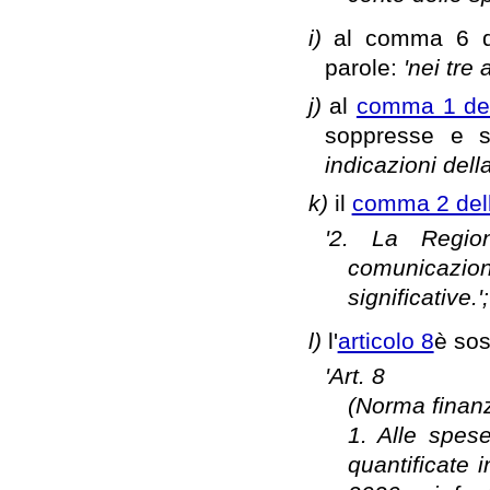
i)
al comma 6 del
parole:
'nei tre 
j)
al
comma 1 dell
soppresse e s
indicazioni dell
k)
il
comma 2 dell'
'2. La Regio
comunicazio
significative.';
l)
l'
articolo 8
è sos
'Art. 8
(Norma finanz
1. Alle spese
quantificate