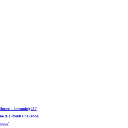
i alimenti e bevande)(131)
ione di alimenti e bevande)
uropea)