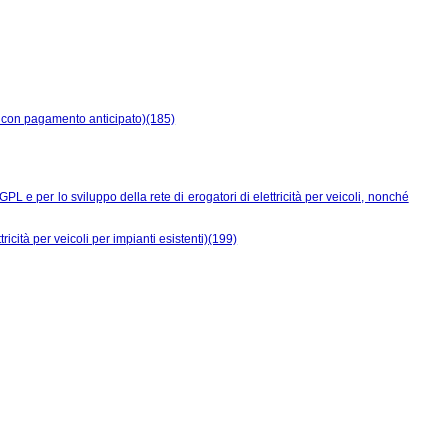
io con pagamento anticipato)(185)
PL e per lo sviluppo della rete di erogatori di elettricità per veicoli, nonché
ricità per veicoli per impianti esistenti)(199)