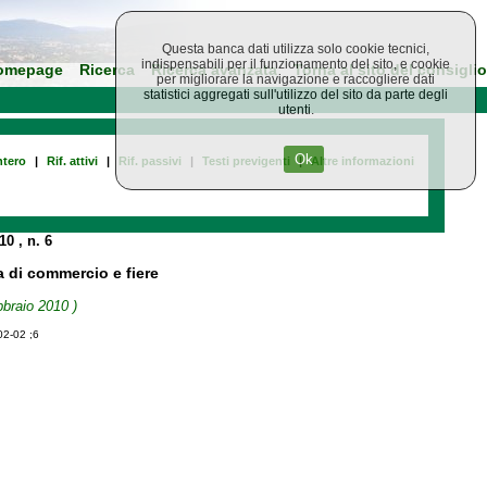
Questa banca dati utilizza solo cookie tecnici,
indispensabili per il funzionamento del sito, e cookie
omepage
Ricerca
Ricerca avanzata
Torna al sito del consiglio
per migliorare la navigazione e raccogliere dati
statistici aggregati sull'utilizzo del sito da parte degli
utenti.
Ok
tero
|
Rif. attivi
|
Rif. passivi
|
Testi previgenti
|
Altre informazioni
010
, n. 6
a di commercio e fiere
bbraio 2010 )
02-02 ;6