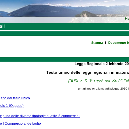
H
ali
Stampa
|
Documento In
Legge Regionale
2 febbraio 2
Testo unico delle leggi regionali in materi
(BURL n. 5, 3° suppl. ord. del 05 Fe
urn:nir:regione.lombardia:legge:2010-
tto del testo unico
colo 1 (Oggetto)
ciplina delle diverse tipologie di attività commerciali
 I Commercio al dettaglio