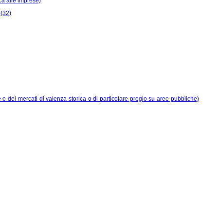
ica alle imprese)
)(32)
 e dei mercati di valenza storica o di particolare pregio su aree pubbliche)