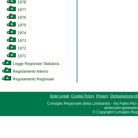
1978
1977
1976
1975
1974
1973
1972
1971
Legge Regionale Statutaria
Regolamento Interno
Regolamento Regionale
Note Legali
Cookie Policy
Privacy
Dichiarazione di 
Consiglio Regionale della Lombardia - Via Fabio Filzi
protocollo.generale
© Copyright Consiglio Region