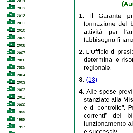
2014
(Au
2013
1.
Il Garante p
2012
formazione del b
2011
attività per l’
2010
2009
fabbisogno finanz
2008
2.
L’Ufficio di pre
2007
determina le riso
2006
regionale.
2005
2004
3.
(13)
2003
4.
Alle spese prev
2002
2001
stanziate alla Mis
2000
e di controllo”, 
1999
correnti” del b
1998
funzionamento al 
1997
e successivi.