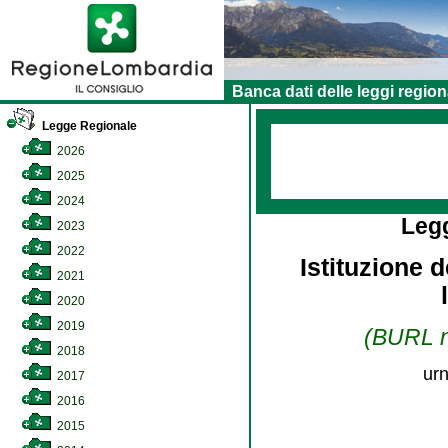
Banca dati delle leggi region
Legge Regionale
2026
2025
2024
Leg
2023
2022
Istituzione d
2021
2020
2019
(BURL n.
2018
urn
2017
2016
2015