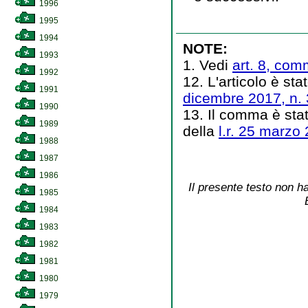
1996
1995
1994
NOTE:
1993
1. Vedi
art. 8, comm
1992
12. L'articolo è stat
1991
dicembre 2017, n.
1990
13. Il comma è stat
1989
della
l.r. 25 marzo 
1988
1987
1986
Il presente testo non ha
1985
1984
1983
1982
1981
1980
1979