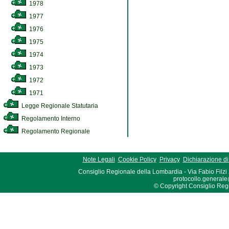
1978
1977
1976
1975
1974
1973
1972
1971
Legge Regionale Statutaria
Regolamento Interno
Regolamento Regionale
Note Legali
Cookie Policy
Privacy
Dichiarazione di 
Consiglio Regionale della Lombardia - Via Fabio Filzi
protocollo.generale
© Copyright Consiglio Region