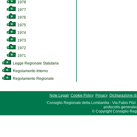
1978
1977
1976
1975
1974
1973
1972
1971
Legge Regionale Statutaria
Regolamento Interno
Regolamento Regionale
Note Legali
Cookie Policy
Privacy
Dichiarazione di 
Consiglio Regionale della Lombardia - Via Fabio Filzi
protocollo.generale
© Copyright Consiglio Region