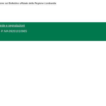
ione sul Bollettino ufficiale della Regione Lombardia
este e segnalazioni
 - P. IVA 09201010965