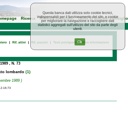
Questa banca dati utilizza solo cookie tecnici,
indispensabili per il funzionamento del sito, e cookie
omepage
Ricerca
Ricerca avanzata
Torna al sito del consiglio
per migliorare la navigazione e raccogliere dati
statistici aggregati sull'utilizzo del sito da parte degli
utenti.
Ok
tero
|
Rif. attivi
|
Rif. passivi
|
Testi previgenti
|
Altre informazioni
 1989
, N. 73
anato lombardo
(1)
icembre 1989 )
12-16;73