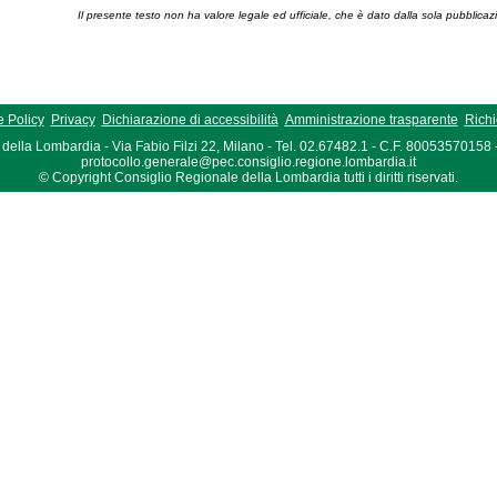
Il presente testo non ha valore legale ed ufficiale, che è dato dalla sola pubblicaz
 Policy
Privacy
Dichiarazione di accessibilità
Amministrazione trasparente
Richi
della Lombardia - Via Fabio Filzi 22, Milano - Tel. 02.67482.1 - C.F. 80053570158
protocollo.generale@pec.consiglio.regione.lombardia.it
© Copyright Consiglio Regionale della Lombardia tutti i diritti riservati.