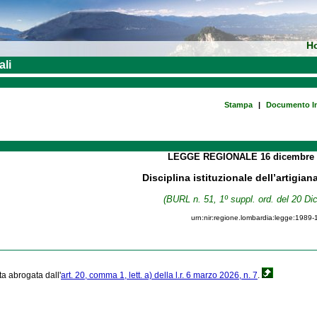
H
ali
Stampa
|
Documento In
LEGGE REGIONALE
16 dicembre
Disciplina istituzionale dell’artigi
(BURL n. 51, 1º suppl. ord. del 20 D
urn:nir:regione.lombardia:legge:1989-
ta abrogata dall'
art. 20, comma 1, lett. a) della l.r. 6 marzo 2026, n. 7
.