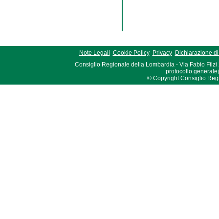
Note Legali
Cookie Policy
Privacy
Dichiarazione di 
Consiglio Regionale della Lombardia - Via Fabio Filzi
protocollo.generale
© Copyright Consiglio Region