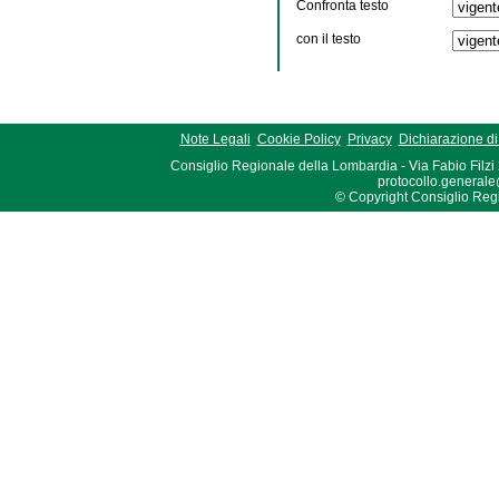
Confronta testo
con il testo
Note Legali
Cookie Policy
Privacy
Dichiarazione di 
Consiglio Regionale della Lombardia - Via Fabio Filzi
protocollo.generale
© Copyright Consiglio Region