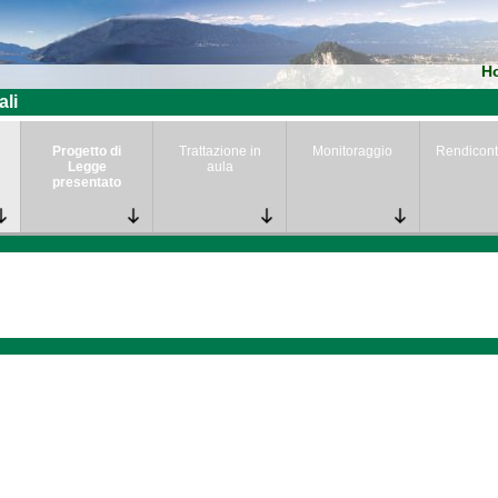
H
ali
Progetto di
Trattazione in
Monitoraggio
Rendicont
Legge
aula
presentato