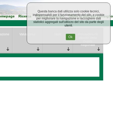
Questa banca dati utilizza solo cookie tecnici,
indispensabili per il funzionamento del sito, e cookie
omepage
Ricerca
Ricerca avanzata
Torna al sito del consiglio
per migliorare la navigazione e raccogliere dati
statistici aggregati sull'utilizzo del sito da parte degli
utenti.
azione
Valutazione
Studi
Provvedimenti
Ok
attuativi della
Giunta
Regionale