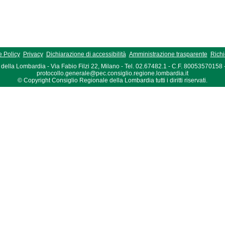
 Policy
Privacy
Dichiarazione di accessibilità
Amministrazione trasparente
Richi
della Lombardia - Via Fabio Filzi 22, Milano - Tel. 02.67482.1 - C.F. 80053570158
protocollo.generale@pec.consiglio.regione.lombardia.it
© Copyright Consiglio Regionale della Lombardia tutti i diritti riservati.