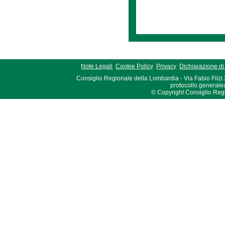
Note Legali
Cookie Policy
Privacy
Dichiarazione di 
Consiglio Regionale della Lombardia - Via Fabio Filzi
protocollo.generale
© Copyright Consiglio Region