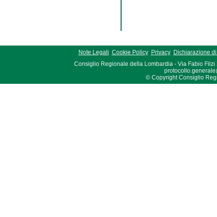
Note Legali
Cookie Policy
Privacy
Dichiarazione di 
Consiglio Regionale della Lombardia - Via Fabio Filzi
protocollo.generale
© Copyright Consiglio Region