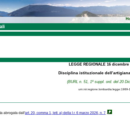
H
ali
LEGGE REGIONALE
16 dicembre
Disciplina istituzionale dell’artigi
(BURL n. 51, 1º suppl. ord. del 20 D
urn:nir:regione.lombardia:legge:1989-
ta abrogata dall'
art. 20, comma 1, lett. a) della l.r. 6 marzo 2026, n. 7
.