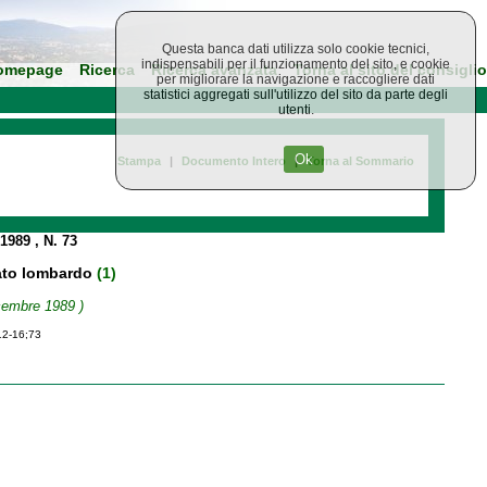
Questa banca dati utilizza solo cookie tecnici,
indispensabili per il funzionamento del sito, e cookie
omepage
Ricerca
Ricerca avanzata
Torna al sito del consiglio
per migliorare la navigazione e raccogliere dati
statistici aggregati sull'utilizzo del sito da parte degli
utenti.
Ok
Stampa
|
Documento Intero
|
Torna al Sommario
 1989
, N. 73
anato lombardo
(1)
icembre 1989 )
12-16;73