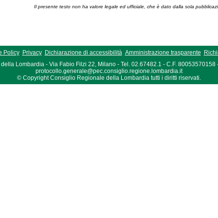
Il presente testo non ha valore legale ed ufficiale, che è dato dalla sola pubblicaz
 Policy
Privacy
Dichiarazione di accessibilità
Amministrazione trasparente
Richi
della Lombardia - Via Fabio Filzi 22, Milano - Tel. 02.67482.1 - C.F. 80053570158
protocollo.generale@pec.consiglio.regione.lombardia.it
© Copyright Consiglio Regionale della Lombardia tutti i diritti riservati.