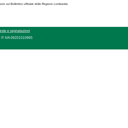
ione sul Bollettino ufficiale della Regione Lombardia
este e segnalazioni
 - P. IVA 09201010965