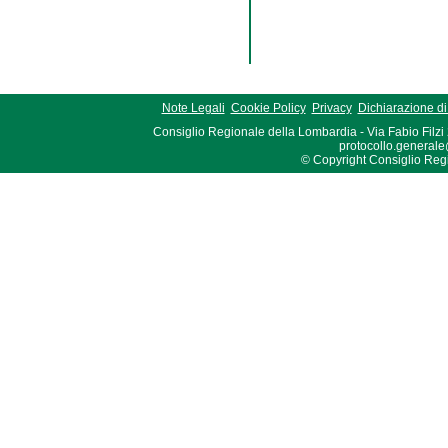
Note Legali
Cookie Policy
Privacy
Dichiarazione di 
Consiglio Regionale della Lombardia - Via Fabio Filzi
protocollo.generale
© Copyright Consiglio Region