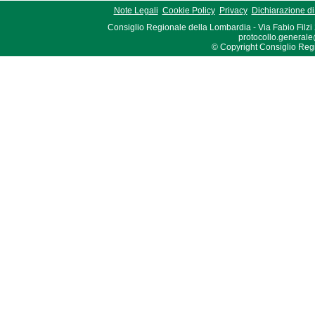
Note Legali
Cookie Policy
Privacy
Dichiarazione di 
Consiglio Regionale della Lombardia - Via Fabio Filzi
protocollo.generale
© Copyright Consiglio Region