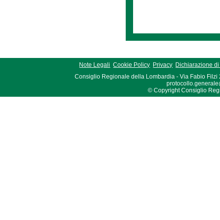
Note Legali
Cookie Policy
Privacy
Dichiarazione di 
Consiglio Regionale della Lombardia - Via Fabio Filzi
protocollo.generale
© Copyright Consiglio Region