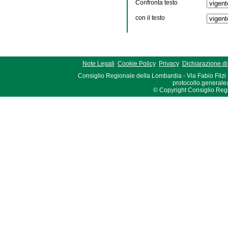
Confronta testo
con il testo
Note Legali
Cookie Policy
Privacy
Dichiarazione di 
Consiglio Regionale della Lombardia - Via Fabio Filzi
protocollo.generale
© Copyright Consiglio Region