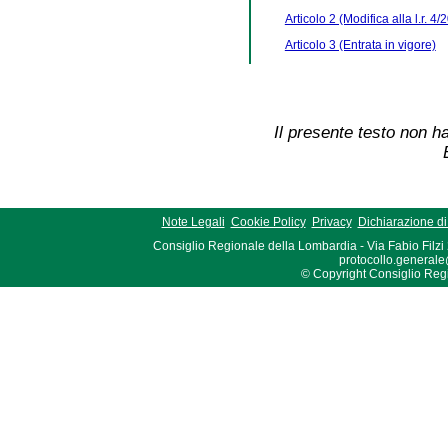
Articolo 2 (Modifica alla l.r. 4/
Articolo 3 (Entrata in vigore)
Il presente testo non ha
Note Legali
Cookie Policy
Privacy
Dichiarazione di 
Consiglio Regionale della Lombardia - Via Fabio Filzi
protocollo.generale
© Copyright Consiglio Region