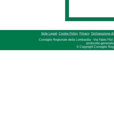
Note Legali
Cookie Policy
Privacy
Dichiarazione di 
Consiglio Regionale della Lombardia - Via Fabio Filzi
protocollo.generale
© Copyright Consiglio Region