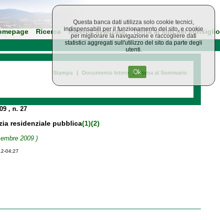
Questa banca dati utilizza solo cookie tecnici,
indispensabili per il funzionamento del sito, e cookie
omepage
Ricerca
Ricerca avanzata
Torna al sito del consiglio
per migliorare la navigazione e raccogliere dati
statistici aggregati sull'utilizzo del sito da parte degli
utenti.
Ok
Stampa
|
Documento Intero
|
Torna al Sommario
009
, n. 27
izia residenziale pubblica
(1)
(2)
icembre 2009 )
12-04;27