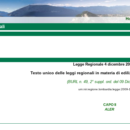
H
ali
Legge Regionale
4 dicembre 2
Testo unico delle leggi regionali in materia di edil
(BURL n. 49, 2° suppl. ord. del 09 D
urn:nir:regione.lombardia:legge:2009-
CAPO II
ALER