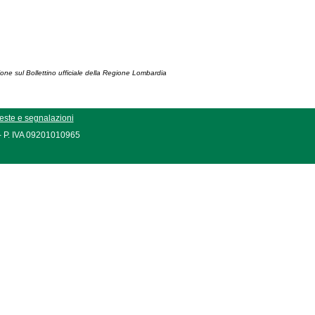
ione sul Bollettino ufficiale della Regione Lombardia
este e segnalazioni
 - P. IVA 09201010965