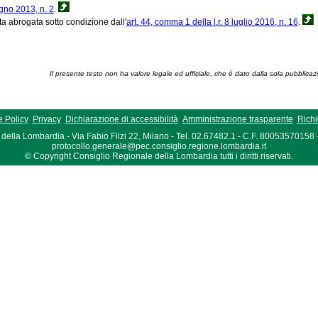
ugno 2013, n. 2
.
ta abrogata sotto condizione dall'
art. 44, comma 1 della l.r. 8 luglio 2016, n. 16
.
Il presente testo non ha valore legale ed ufficiale, che è dato dalla sola pubblicaz
 Policy
Privacy
Dichiarazione di accessibilità
Amministrazione trasparente
Richi
della Lombardia - Via Fabio Filzi 22, Milano - Tel. 02.67482.1 - C.F. 80053570158
protocollo.generale@pec.consiglio.regione.lombardia.it
© Copyright Consiglio Regionale della Lombardia tutti i diritti riservati.