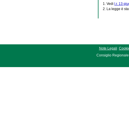
1. Vedi
l.r. 13 gi
2. La legge è sta
Note Legali
Cookie
Consiglio Regionale 