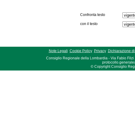
Confronta testo
con il testo
Note Legali
Cookie Policy
Privacy
Dichiarazione di 
Consiglio Regionale della Lombardia - Via Fabio Filzi
protocollo.generale
© Copyright Consiglio Region