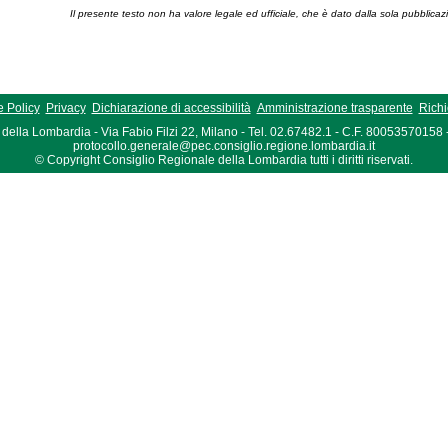
Il presente testo non ha valore legale ed ufficiale, che è dato dalla sola pubblicaz
 Policy
Privacy
Dichiarazione di accessibilità
Amministrazione trasparente
Richi
della Lombardia - Via Fabio Filzi 22, Milano - Tel. 02.67482.1 - C.F. 80053570158
protocollo.generale@pec.consiglio.regione.lombardia.it
© Copyright Consiglio Regionale della Lombardia tutti i diritti riservati.