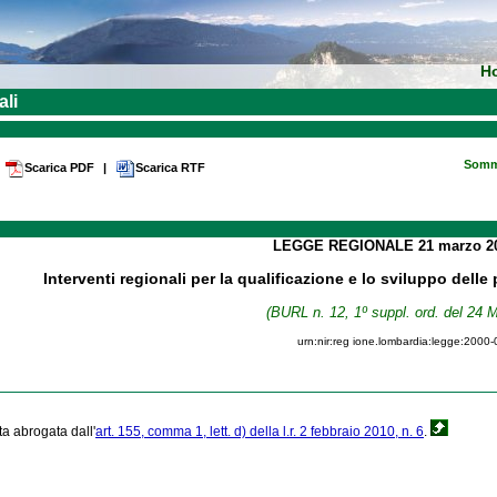
H
ali
Somm
Scarica PDF
|
Scarica RTF
LEGGE REGIONALE
21 marzo 
Interventi regionali per la qualificazione e lo sviluppo del
(BURL n. 12, 1º suppl. ord. del 24 
urn:nir:reg ione.lombardia:legge:2000
ta abrogata dall'
art. 155, comma 1, lett. d) della l.r. 2 febbraio 2010, n. 6
.