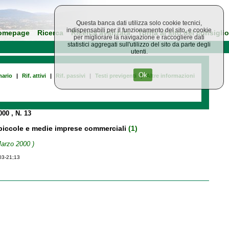
Questa banca dati utilizza solo cookie tecnici,
indispensabili per il funzionamento del sito, e cookie
omepage
Ricerca
Ricerca avanzata
Torna al sito del consiglio
per migliorare la navigazione e raccogliere dati
statistici aggregati sull'utilizzo del sito da parte degli
utenti.
Ok
ario
|
Rif. attivi
|
Rif. passivi
|
Testi previgenti
|
Altre informazioni
2000
, N. 13
le piccole e medie imprese commerciali
(1)
Marzo 2000 )
-03-21;13