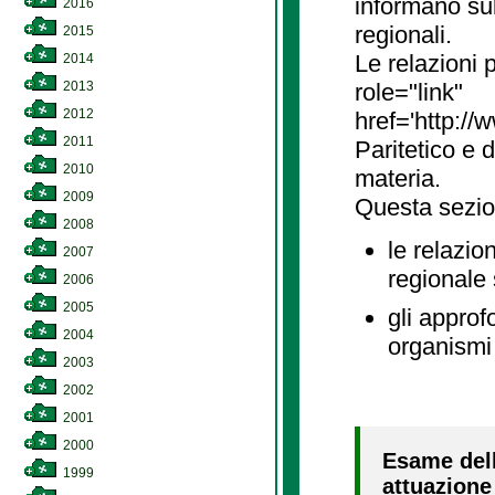
informano sul
2016
regionali.
2015
Le relazioni
2014
2013
role="link"
2012
href='http://
2011
Paritetico e 
2010
materia.
2009
Questa sezio
2008
le relazio
2007
regionale
2006
2005
gli approf
2004
organismi 
2003
2002
2001
2000
Esame dell
1999
attuazione 