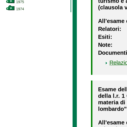
turismo e a
1975
(clausola v
1974
All'esame 
Relatori:
Esiti:
Note:
Documenti
Relazi
Esame dell
della l.r. 
materia di 
lombardo” 
All'esame 