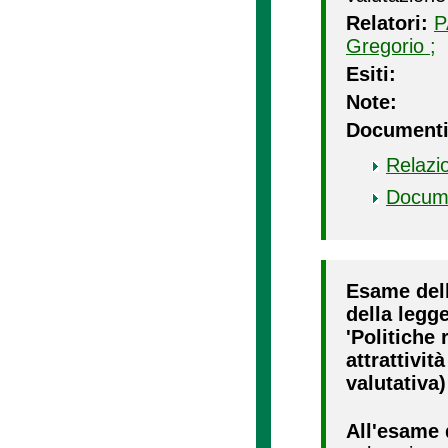
Relatori:
P
Gregorio ;
Esiti:
Note:
Documenti
Relazi
Docum
Esame dell
della legge
'Politiche 
attrattivit
valutativa)
All'esame 