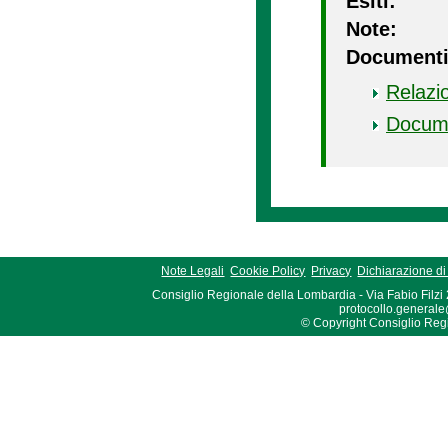
Esiti:
Note:
Documenti
Relazi
Docum
Note Legali
Cookie Policy
Privacy
Dichiarazione di 
Consiglio Regionale della Lombardia - Via Fabio Filzi
protocollo.generale
© Copyright Consiglio Region