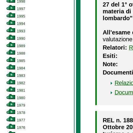
1998
27 del 1° o
1997
materia di 
1995
lombardo" 
1994
1993
All'esame 
valutazione
1990
1989
Relatori:
R
1988
Esiti:
1985
Note:
1984
Documenti
1983
Relazi
1982
1981
Docum
1980
1979
1978
REL n. 188/
1977
Ottobre 201
1976