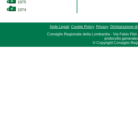
1975
1974
Note Legali
Cookie Policy
Privacy
Dichiarazione di 
Consiglio Regionale della Lombardia - Via Fabio Filzi
protocollo.generale
© Copyright Consiglio Region