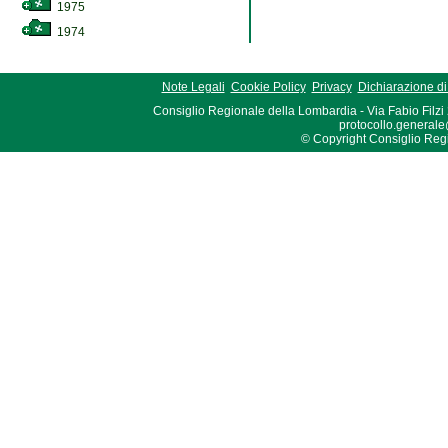
1975
1974
Note Legali
Cookie Policy
Privacy
Dichiarazione di 
Consiglio Regionale della Lombardia - Via Fabio Filzi
protocollo.generale
© Copyright Consiglio Region