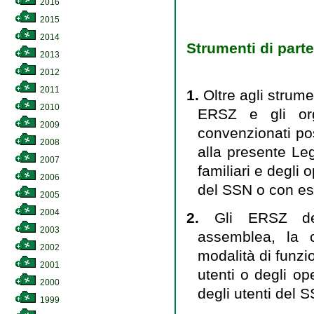
2016
2015
2014
Strumenti di parte
2013
2012
2011
1.
Oltre agli strume
2010
ERSZ e gli org
2009
convenzionati poss
2008
alla presente Leg
2007
familiari e degli o
2006
del SSN o con es
2005
2004
2.
Gli ERSZ de
2003
assemblea, la c
2002
modalità di funz
2001
utenti o degli ope
2000
degli utenti del 
1999